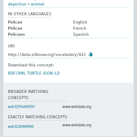
depiction
>
animal
IN OTHER LANGUAGES
Pelican
English
Pélican
French
Pelícano
Spanish
URI
http://data.silknow.org/vocabulary/823
Download this concept:
RDF/XML
TURTLE
JSON-LD
BROADER MATCHING
CONCEPTS
www.wikidata.org
wd:Q55406557
EXACTLY MATCHING CONCEPTS
www.wikidata.org
wd:Q3898950