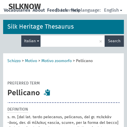
skip
to
SILKNOW
English
Vocabularies
About
Feedback
|
Interface language:
Help
main
content
Silk Heritage Thesaurus
Enter
×
Italian
Search
search
term
Schizzo
>
Motivo
>
Motivo zoomorfo
>
Pellicano
PREFERRED TERM
Pellicano
DEFINITION
s. m. [dal lat. tardo pelecanus, pelicanus, dal gr. πελεκάν
-ᾶνος, der. di πέλεκυς «ascia, scure», per la forma del becco]