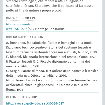
simbolo cristologico, che rappresenta l'allegoria del
sacrificio di Cristo. Si credeva che il pellicano si lacerasse il
petto al fine di nutrire i propri piccoli
BROADER CONCEPT
Motivo zoomorfo
wd:Q55406557
(Silk Heritage Thesaurus)
BIBLIOGRAPHIC CITATION
A. Donnanno, Modabolario. Parole e immagini della moda.
Dizionario tecnico-creativo. Storia del costume tessuti e
tessitura tecniche sartoriali accessori e stilisti, Milano, 2018
E. Bianchi, Dizionario internazionale dei tessuti, Como, 1997
F. Pizzato, Tessuti & C. Piccolo dizionario dei termini del
mestiere, Milano, 1992
G. Sergio, Parole di moda. Il "Corriere delle dame" e il lessico
della moda nell'Ottocento, Milano, 2010.
Maria Teresa Lucidi ( a cura di), Glossario dei termini tecnici
occidentali, cinesi e giapponesi, in La seta e la sua via,
Roma, 1994
BELONGS TO GROUP
http://vocab.getty.edu/aat/300264087