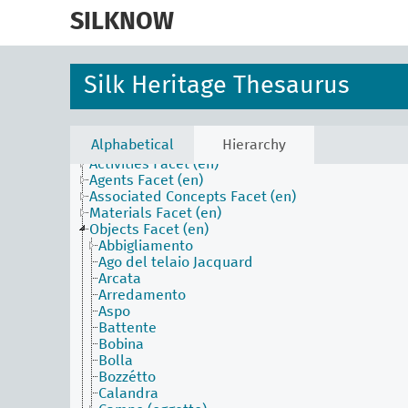
skip
to
SILKNOW
main
content
Silk Heritage Thesaurus
Alphabetical
Hierarchy
Activities Facet (en)
Agents Facet (en)
Associated Concepts Facet (en)
Materials Facet (en)
Objects Facet (en)
Abbigliamento
Ago del telaio Jacquard
Arcata
Arredamento
Aspo
Battente
Bobina
Bolla
Bozzétto
Calandra