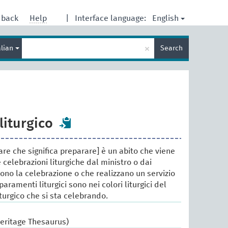
English
dback
Help
|
Interface language:
Enter
×
alian
Search
search
term
iturgico
rare che significa preparare] è un abito che viene
e celebrazioni liturgiche dal ministro o dai
ono la celebrazione o che realizzano un servizio
 paramenti liturgici sono nei colori liturgici del
turgico che si sta celebrando.
Heritage Thesaurus)