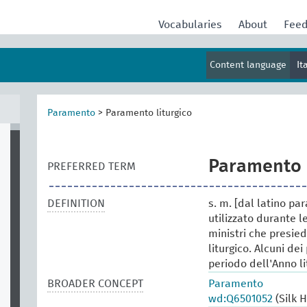
Vocabularies
About
Fee
Content language
It
Paramento
>
Paramento liturgico
Paramento l
PREFERRED TERM
DEFINITION
s. m. [dal latino pa
utilizzato durante l
ministri che presied
liturgico. Alcuni dei
periodo dell'Anno li
BROADER CONCEPT
Paramento
wd:Q6501052
(Silk 