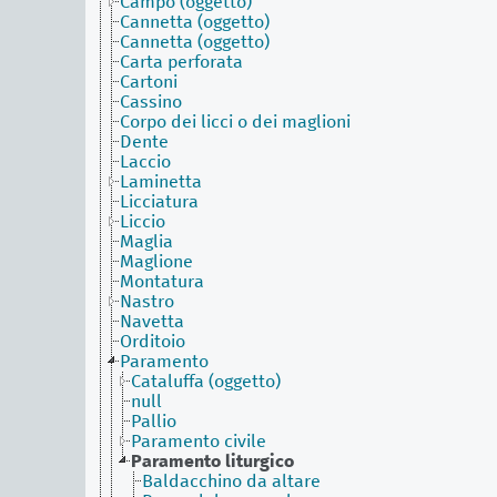
Campo (oggetto)
Cannetta (oggetto)
Cannetta (oggetto)
Carta perforata
Cartoni
Cassino
Corpo dei licci o dei maglioni
Dente
Laccio
Laminetta
Licciatura
Liccio
Maglia
Maglione
Montatura
Nastro
Navetta
Orditoio
Paramento
Cataluffa (oggetto)
null
Pallio
Paramento civile
Paramento liturgico
Baldacchino da altare