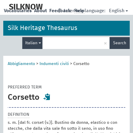
skip
to
SILKNOW
English
Vocabularies
About
Feedback
|
Interface language:
Help
main
content
Silk Heritage Thesaurus
Enter
×
Italian
Search
search
term
Abbigliamento
>
Indumenti civili
>
Corsetto
PREFERRED TERM
Corsetto
DEFINITION
s. m. [dal fr. corset (v.)]. Bustino da donna, elastico o con
stecche, che dalla vita sale fin sotto il seno, in uso fino