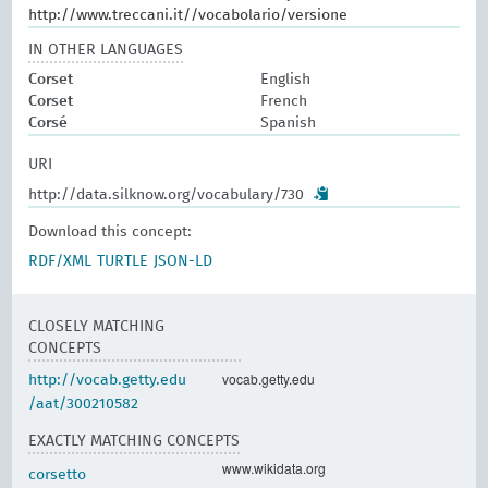
http://www.treccani.it//vocabolario/versione
IN OTHER LANGUAGES
Corset
English
Corset
French
Corsé
Spanish
URI
http://data.silknow.org/vocabulary/730
Download this concept:
RDF/XML
TURTLE
JSON-LD
CLOSELY MATCHING
CONCEPTS
vocab.getty.edu
http://vocab.getty.edu
/aat/300210582
EXACTLY MATCHING CONCEPTS
www.wikidata.org
corsetto