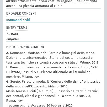
all’800 attualmente in varî costumi regionali. Nell'antichità
anche una piccola armatura di cuoio
BROADER CONCEPT
Indumenti civili
ENTRY TERMS
bustino
corpetto
BIBLIOGRAPHIC CITATION
A. Donnanno, Modabolario. Parole e immagini della moda.
Dizionario tecnico-creativo. Storia del costume tessuti e
tessitura tecniche sartoriali accessori e stilisti, Milano, 2018
E. Bianchi, Dizionario internazionale dei tessuti, Como, 1997
F. Pizzato, Tessuti & C. Piccolo dizionario dei termini del
mestiere, Milano, 1992
G. Sergio, Parole di moda. Il "Corriere delle dame" e il lessico
della moda nell'Ottocento, Milano, 2010.
Maria Teresa Lucidi ( a cura di), Glossario dei termini tecnici
occidentali, cinesi e giapponesi, in La seta e la sua via,
Roma, 1994
Treccani online. Accessed 20 February 2020.