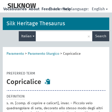
skip
to
SILKNOW
English
Vocabularies
About
Feedback
|
Interface language:
Help
main
content
Silk Heritage Thesaurus
Enter
×
Italian
Search
search
term
Paramento
>
Paramento liturgico
>
Copricalice
PREFERRED TERM
Copricalice
DEFINITION
s. m. [comp. di coprire e calice1], invar. – Piccolo velo
quadrangolare di seta, decorato allo stesso modo degli altri