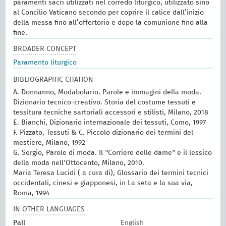
paramenti sacri utilizzati nel corredo liturgico, utilizzato sino
al Concilio Vaticano secondo per coprire il calice dall’inizio
della messa fino all’offertorio e dopo la comunione fino alla
fine.
BROADER CONCEPT
Paramento liturgico
BIBLIOGRAPHIC CITATION
A. Donnanno, Modabolario. Parole e immagini della moda.
Dizionario tecnico-creativo. Storia del costume tessuti e
tessitura tecniche sartoriali accessori e stilisti, Milano, 2018
E. Bianchi, Dizionario internazionale dei tessuti, Como, 1997
F. Pizzato, Tessuti & C. Piccolo dizionario dei termini del
mestiere, Milano, 1992
G. Sergio, Parole di moda. Il "Corriere delle dame" e il lessico
della moda nell'Ottocento, Milano, 2010.
Maria Teresa Lucidi ( a cura di), Glossario dei termini tecnici
occidentali, cinesi e giapponesi, in La seta e la sua via,
Roma, 1994
IN OTHER LANGUAGES
Pall
English