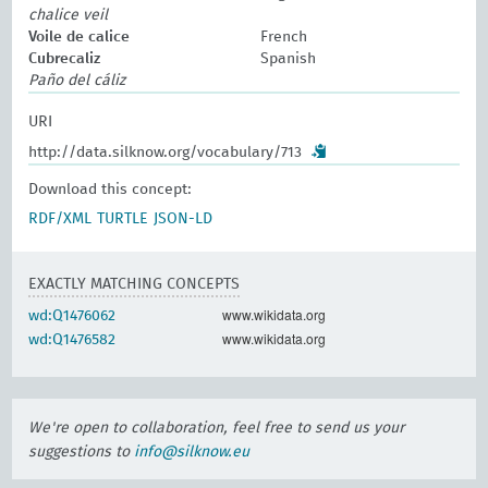
chalice veil
Voile de calice
French
Cubrecaliz
Spanish
Paño del cáliz
URI
http://data.silknow.org/vocabulary/713
Download this concept:
RDF/XML
TURTLE
JSON-LD
EXACTLY MATCHING CONCEPTS
www.wikidata.org
wd:Q1476062
www.wikidata.org
wd:Q1476582
We're open to collaboration, feel free to send us your
suggestions to
info@silknow.eu