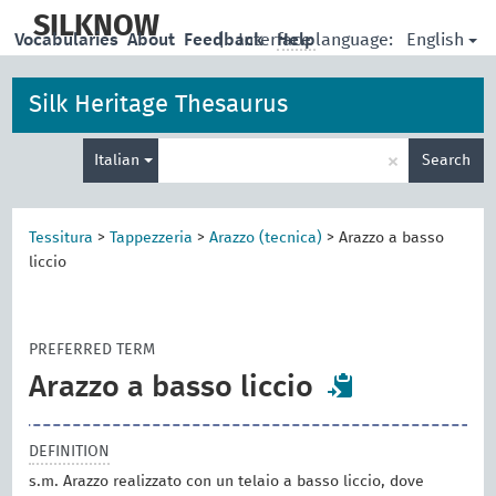
skip
to
SILKNOW
English
Vocabularies
About
Feedback
|
Interface language:
Help
main
content
Silk Heritage Thesaurus
Enter
×
Italian
Search
search
term
Tessitura
>
Tappezzeria
>
Arazzo (tecnica)
>
Arazzo a basso
liccio
PREFERRED TERM
Arazzo a basso liccio
DEFINITION
s.m. Arazzo realizzato con un telaio a basso liccio, dove