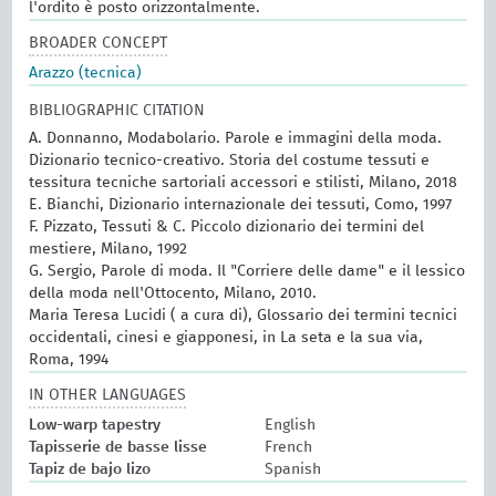
l'ordito è posto orizzontalmente.
BROADER CONCEPT
Arazzo (tecnica)
BIBLIOGRAPHIC CITATION
A. Donnanno, Modabolario. Parole e immagini della moda.
Dizionario tecnico-creativo. Storia del costume tessuti e
tessitura tecniche sartoriali accessori e stilisti, Milano, 2018
E. Bianchi, Dizionario internazionale dei tessuti, Como, 1997
F. Pizzato, Tessuti & C. Piccolo dizionario dei termini del
mestiere, Milano, 1992
G. Sergio, Parole di moda. Il "Corriere delle dame" e il lessico
della moda nell'Ottocento, Milano, 2010.
Maria Teresa Lucidi ( a cura di), Glossario dei termini tecnici
occidentali, cinesi e giapponesi, in La seta e la sua via,
Roma, 1994
IN OTHER LANGUAGES
Low-warp tapestry
English
Tapisserie de basse lisse
French
Tapiz de bajo lizo
Spanish