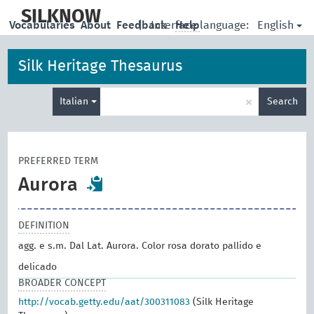
skip
to
SILKNOW
English
Vocabularies
About
Feedback
|
Interface language:
Help
main
content
Silk Heritage Thesaurus
Enter
×
Italian
Search
search
term
PREFERRED TERM
Aurora
DEFINITION
agg. e s.m. Dal Lat. Aurora. Color rosa dorato pallido e
delicado
BROADER CONCEPT
http://vocab.getty.edu/aat/300311083
(Silk Heritage