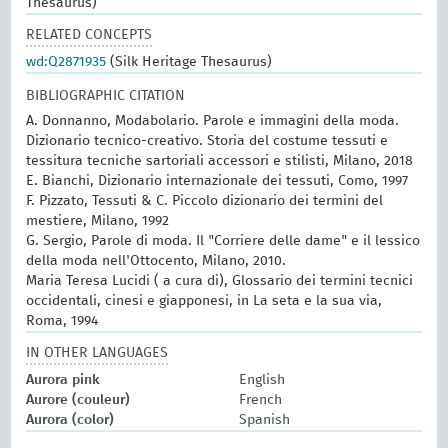
Thesaurus)
RELATED CONCEPTS
wd:Q2871935
(Silk Heritage Thesaurus)
BIBLIOGRAPHIC CITATION
A. Donnanno, Modabolario. Parole e immagini della moda.
Dizionario tecnico-creativo. Storia del costume tessuti e
tessitura tecniche sartoriali accessori e stilisti, Milano, 2018
E. Bianchi, Dizionario internazionale dei tessuti, Como, 1997
F. Pizzato, Tessuti & C. Piccolo dizionario dei termini del
mestiere, Milano, 1992
G. Sergio, Parole di moda. Il "Corriere delle dame" e il lessico
della moda nell'Ottocento, Milano, 2010.
Maria Teresa Lucidi ( a cura di), Glossario dei termini tecnici
occidentali, cinesi e giapponesi, in La seta e la sua via,
Roma, 1994
IN OTHER LANGUAGES
Aurora pink
English
Aurore (couleur)
French
Aurora (color)
Spanish