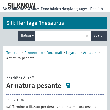
skip
to
SILKNOW
English
Vocabularies
About
Feedback
|
Interface language:
Help
main
content
Silk Heritage Thesaurus
Enter
×
Italian
Search
search
term
Tessitura
>
Elementi interfunzionali
>
Legatura
>
Armatura
>
Armatura pesante
PREFERRED TERM
Armatura pesante
DEFINITION
s.f. Termine utilizzato per descrivere un'armatura tessuta