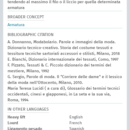
tendendo al massimo il filo o il liccio per quella determinata
armatura
BROADER CONCEPT
Armatura
BIBLIOGRAPHIC CITATION
A. Donnanno, Modabolario. Parole e immagini della moda.
Dizionario tecnico-creativo. Storia del costume tessuti e
tessitura tecniche sartoriali accessori e stilisti, Milano, 2018
E. Bianchi, Dizionario internazionale dei tessuti, Como, 1997
F. Pizzato, Tessuti & C. Piccolo dizionario dei termini del
mestiere, Milano, 1992
G. Sergio, Parole di moda. Il "Corriere delle dame" e il lessico
della moda nell'Ottocento, Milano, 2010.
Maria Teresa Lucidi ( a cura di), Glossario dei termini tecnici
occidentali, cinesi e giapponesi, in La seta e la sua via,
Roma, 1994
IN OTHER LANGUAGES
Heavy lift
English
Lourd
French
Ligamento pesado
Spanish