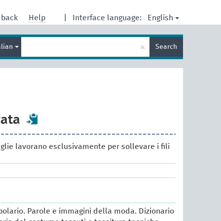
English
dback
Help
|
Interface language:
Enter
×
alian
Search
search
term
zata
aglie lavorano esclusivamente per sollevare i fili
lario. Parole e immagini della moda. Dizionario