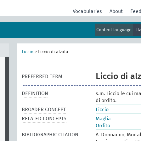
Vocabularies
About
Fee
Content language
It
Liccio
>
Liccio di alzata
Liccio di al
PREFERRED TERM
DEFINITION
s.m. Liccio le cui m
di ordito.
BROADER CONCEPT
Liccio
RELATED CONCEPTS
Maglia
Ordito
BIBLIOGRAPHIC CITATION
A. Donnanno, Modabo