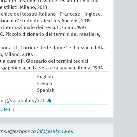
oria del costume tessuti e tessitura tecniche
e stilisti, Milano, 2018
cnico dei tessuti Italiano - Francese - Inglese.
ational d’Etude des Textiles Anciens, 2019
io internazionale dei tessuti, Como, 1997
 C. Piccolo dizionario dei termini del mestiere,
 moda. Il "Corriere delle dame" e il lessico della
, Milano, 2010.
 a cura di), Glossario dei termini tecnici
e giapponesi, in La seta e la sua via, Roma, 1994
English
French
Spanish
w.org/vocabulary/323
SON-LD
ur suggestions to
info@silknow.eu