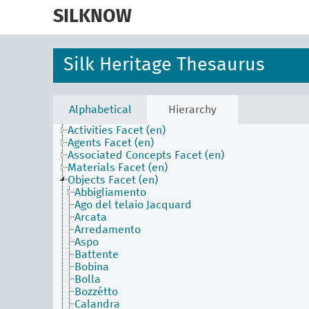
skip
to
SILKNOW
main
content
Silk Heritage Thesaurus
Alphabetical
Hierarchy
Activities Facet (en)
Agents Facet (en)
Associated Concepts Facet (en)
Materials Facet (en)
Objects Facet (en)
Abbigliamento
Ago del telaio Jacquard
Arcata
Arredamento
Aspo
Battente
Bobina
Bolla
Bozzétto
Calandra