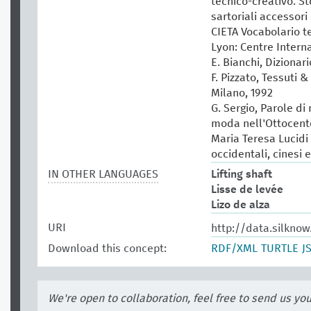
tecnico-creativo. St
sartoriali accessori 
CIETA Vocabolario te
Lyon: Centre Intern
E. Bianchi, Dizionar
F. Pizzato, Tessuti &
Milano, 1992
G. Sergio, Parole di
moda nell'Ottocento
Maria Teresa Lucidi (
occidentali, cinesi 
IN OTHER LANGUAGES
Lifting shaft
Lisse de levée
Lizo de alza
URI
http://data.silkno
Download this concept:
RDF/XML
TURTLE
J
We're open to collaboration, feel free to send us yo