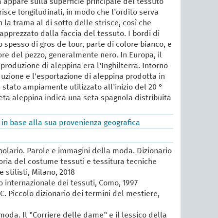
 appare sulla superficie principale del tessuto
isce longitudinali, in modo che l'ordito serva
n la trama al di sotto delle strisce, così che
apprezzato dalla faccia del tessuto. I bordi di
 spesso di gros de tour, parte di colore bianco, e
olore del pezzo, generalmente nero. In Europa, il
 produzione di aleppina era l'Inghilterra. Intorno
oduzione e l'esportazione di aleppina prodotta in
 stato ampiamente utilizzato all'inizio del 20 °
 seta aleppina indica una seta spagnola distribuita
 in base alla sua provenienza geografica
lario. Parole e immagini della moda. Dizionario
oria del costume tessuti e tessitura tecniche
e stilisti, Milano, 2018
io internazionale dei tessuti, Como, 1997
 C. Piccolo dizionario dei termini del mestiere,
 moda. Il "Corriere delle dame" e il lessico della