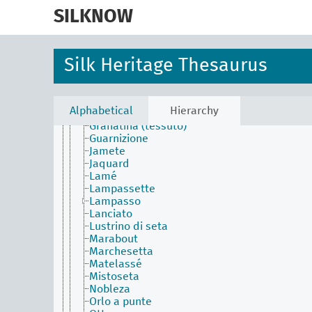
skip
Denim
to
SILKNOW
Doppia faccia
Drappo di seta
main
Droghetto
content
Effetto
Silk Heritage Thesaurus
Esparragón
Faglia
Felpa
Frisato
Alphabetical
Hierarchy
Gorgorán
Granatina (tessuto)
Guarnizione
Jamete
Jaquard
Lamé
Lampassette
Lampasso
Lanciato
Lustrino di seta
Marabout
Marchesetta
Matelassé
Mistoseta
Nobleza
Orlo a punte