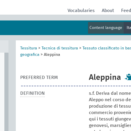
Vocabularies
About
Fee
Content language
It
Tessitura
>
Tecnica di tessitura
>
Tessuto classificato in b
geografica
>
Aleppina
Aleppina
PREFERRED TERM
DEFINITION
s.f. Deriva dal nome 
Aleppo nel corso de
produzione di tessut
commercio provenien
qui i tessuti giunge
genovesi, marsiglies