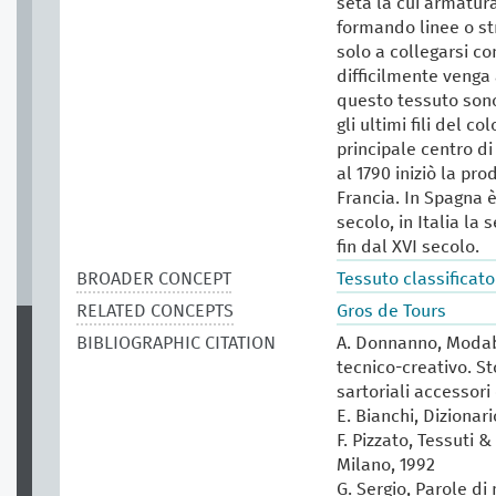
seta la cui armatura
formando linee o str
solo a collegarsi co
difficilmente venga 
questo tessuto sono
gli ultimi fili del c
principale centro di
al 1790 iniziò la pr
Francia. In Spagna è
secolo, in Italia la
fin dal XVI secolo.
BROADER CONCEPT
Tessuto classificato
RELATED CONCEPTS
Gros de Tours
BIBLIOGRAPHIC CITATION
A. Donnanno, Modabo
tecnico-creativo. St
sartoriali accessori 
E. Bianchi, Dizionar
F. Pizzato, Tessuti &
Milano, 1992
G. Sergio, Parole di