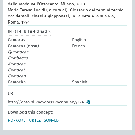
della moda nell'Ottocento, Milano, 2010.
Maria Teresa Lucidi ( a cura di), Glossario dei termini tecnici
occidentali, cinesi e giapponesi, in La seta e la sua via,
Roma, 1994
IN OTHER LANGUAGES
Camocas
English
Camocas (tissu)
French
Quamocas
Cambocas
Kamocas
Camocat
Camocan
Camocán
Spanish
URI
http://data.silknow.org/vocabulary/124
Download this concept:
RDF/XML
TURTLE
JSON-LD