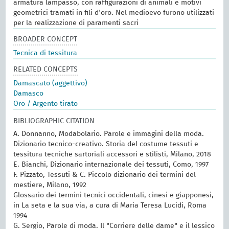
armatura lampasso, con raffigurazioni di animali e motivi
geometrici tramati in fili d'oro. Nel medioevo furono utilizzati
per la realizzazione di paramenti sacri
BROADER CONCEPT
Tecnica di tessitura
RELATED CONCEPTS
Damascato (aggettivo)
Damasco
Oro / Argento tirato
BIBLIOGRAPHIC CITATION
A. Donnanno, Modabolario. Parole e immagini della moda.
Dizionario tecnico-creativo. Storia del costume tessuti e
tessitura tecniche sartoriali accessori e stilisti, Milano, 2018
E. Bianchi, Dizionario internazionale dei tessuti, Como, 1997
F. Pizzato, Tessuti & C. Piccolo dizionario dei termini del
mestiere, Milano, 1992
Glossario dei termini tecnici occidentali, cinesi e giapponesi,
in La seta e la sua via, a cura di Maria Teresa Lucidi, Roma
1994
G. Sergio, Parole di moda. Il "Corriere delle dame" e il lessico