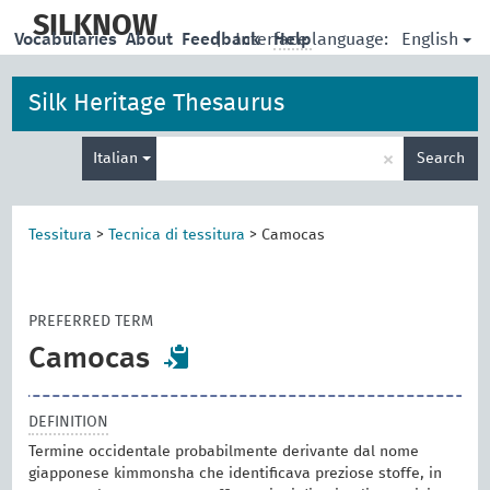
skip
to
SILKNOW
English
Vocabularies
About
Feedback
|
Interface language:
Help
main
content
Silk Heritage Thesaurus
Enter
×
Italian
Search
search
term
Tessitura
>
Tecnica di tessitura
>
Camocas
PREFERRED TERM
Camocas
DEFINITION
Termine occidentale probabilmente derivante dal nome
giapponese kimmonsha che identificava preziose stoffe, in