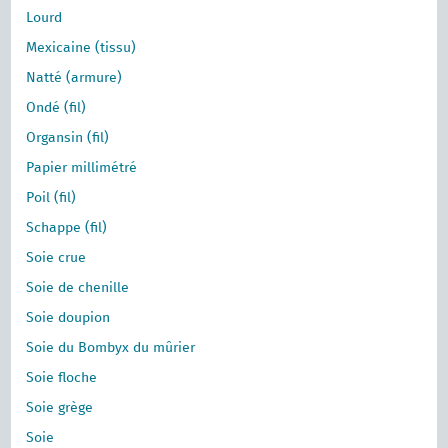
Lourd
Mexicaine (tissu)
Natté (armure)
Ondé (fil)
Organsin (fil)
Papier millimétré
Poil (fil)
Schappe (fil)
Soie crue
Soie de chenille
Soie doupion
Soie du Bombyx du mûrier
Soie floche
Soie grège
Soie