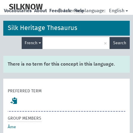
skip
to
SILKNOW
English
Vocabularies
About
Feedback
|
Interface language:
Help
main
content
Silk Heritage Thesaurus
Enter
×
French
Search
search
term
There is no term for this concept in this language.
PREFERRED TERM
GROUP MEMBERS
Âme