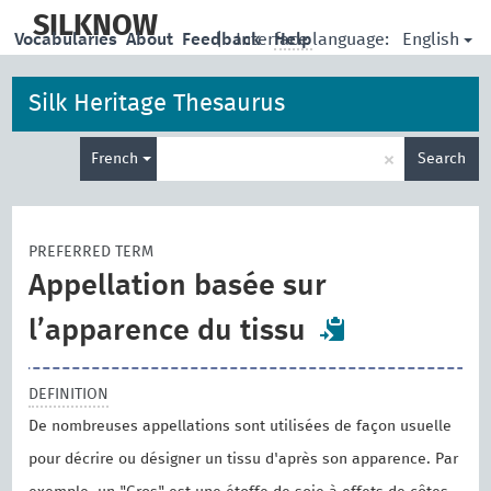
skip
to
SILKNOW
English
Vocabularies
About
Feedback
|
Interface language:
Help
main
content
Silk Heritage Thesaurus
Enter
×
French
Search
search
term
PREFERRED TERM
Appellation basée sur
l’apparence du tissu
DEFINITION
De nombreuses appellations sont utilisées de façon usuelle
pour décrire ou désigner un tissu d'après son apparence. Par