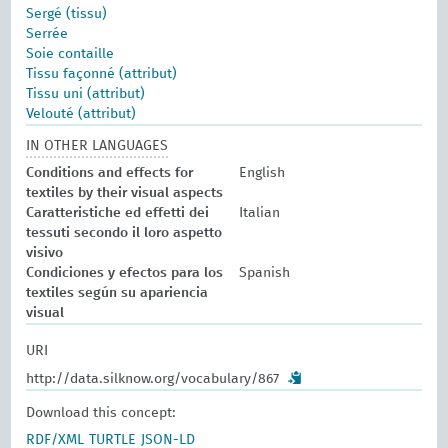
Sergé (tissu)
Serrée
Soie contaille
Tissu façonné (attribut)
Tissu uni (attribut)
Velouté (attribut)
IN OTHER LANGUAGES
Conditions and effects for
English
textiles by their visual aspects
Caratteristiche ed effetti dei
Italian
tessuti secondo il loro aspetto
visivo
Condiciones y efectos para los
Spanish
textiles según su apariencia
visual
URI
http://data.silknow.org/vocabulary/867
Download this concept:
RDF/XML
TURTLE
JSON-LD