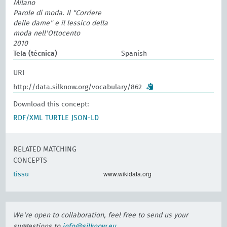
Milano
Parole di moda. Il "Corriere
delle dame" e il lessico della
moda nell'Ottocento
2010
Tela (técnica)
Spanish
URI
http://data.silknow.org/vocabulary/862
Download this concept:
RDF/XML
TURTLE
JSON-LD
RELATED MATCHING
CONCEPTS
www.wikidata.org
tissu
We're open to collaboration, feel free to send us your
suggestions to
info@silknow.eu