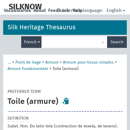
skip
to
SILKNOW
English
Vocabularies
About
Feedback
|
Interface language:
Help
main
content
Silk Heritage Thesaurus
Enter
×
French
Search
search
term
...
>
Point de liage
>
Armure
>
Armure pour tissus simples
>
Armure fondamentale
>
Toile (armure)
PREFERRED TERM
Toile (armure)
DEFINITION
Subst. fém. Du latin tela (contraction de texela, de texere).