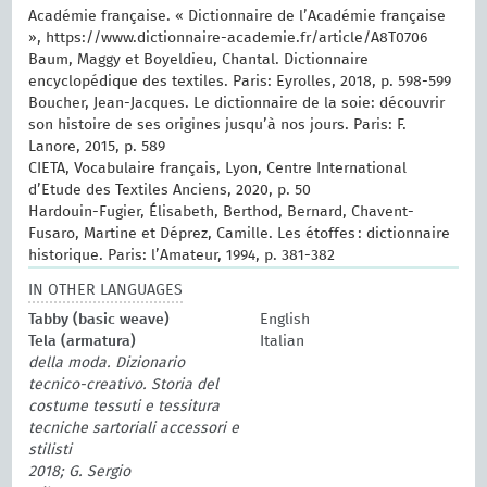
Académie française. « Dictionnaire de l’Académie française
», https://www.dictionnaire-academie.fr/article/A8T0706
Baum, Maggy et Boyeldieu, Chantal. Dictionnaire
encyclopédique des textiles. Paris: Eyrolles, 2018, p. 598-599
Boucher, Jean-Jacques. Le dictionnaire de la soie: découvrir
son histoire de ses origines jusqu’à nos jours. Paris: F.
Lanore, 2015, p. 589
CIETA, Vocabulaire français, Lyon, Centre International
d’Etude des Textiles Anciens, 2020, p. 50
Hardouin-Fugier, Élisabeth, Berthod, Bernard, Chavent-
Fusaro, Martine et Déprez, Camille. Les étoffes : dictionnaire
historique. Paris: l’Amateur, 1994, p. 381-382
IN OTHER LANGUAGES
Tabby (basic weave)
English
Tela (armatura)
Italian
della moda. Dizionario
tecnico-creativo. Storia del
costume tessuti e tessitura
tecniche sartoriali accessori e
stilisti
2018; G. Sergio