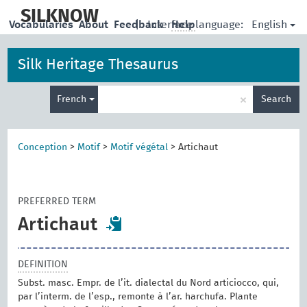
skip
to
SILKNOW
English
Vocabularies
About
Feedback
|
Interface language:
Help
main
content
Silk Heritage Thesaurus
Enter
×
French
Search
search
term
Conception
>
Motif
>
Motif végétal
>
Artichaut
PREFERRED TERM
Artichaut
DEFINITION
Subst. masc. Empr. de l’it. dialectal du Nord articiocco, qui,
par l’interm. de l’esp., remonte à l’ar. harchufa. Plante