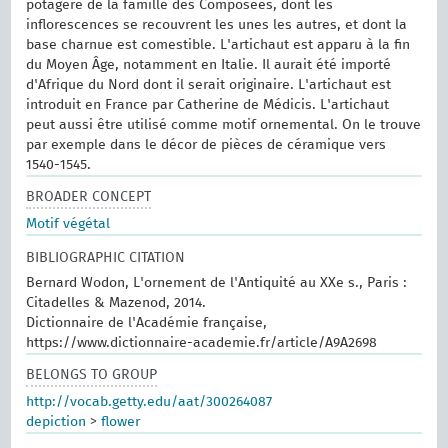
potagère de la famille des Composées, dont les
inflorescences se recouvrent les unes les autres, et dont la
base charnue est comestible. L'artichaut est apparu à la fin
du Moyen Âge, notamment en Italie. Il aurait été importé
d'Afrique du Nord dont il serait originaire. L'artichaut est
introduit en France par Catherine de Médicis. L'artichaut
peut aussi être utilisé comme motif ornemental. On le trouve
par exemple dans le décor de pièces de céramique vers
1540-1545.
BROADER CONCEPT
Motif végétal
BIBLIOGRAPHIC CITATION
Bernard Wodon, L'ornement de l'Antiquité au XXe s., Paris :
Citadelles & Mazenod, 2014.
Dictionnaire de l'Académie française,
https://www.dictionnaire-academie.fr/article/A9A2698
BELONGS TO GROUP
http://vocab.getty.edu/aat/300264087
depiction
>
flower