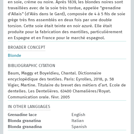
en soie, crème ou noire. Après 1839, les blondes noires sont
travaillées avec de la soie très tordue, appelée "grenadine
d'Allais" (d'Alès dans le Gard), composée de 4 à 5 fils de soie
grège très fins assemblés en deux fois par une double
torsion. Cette soie était teinte en noir azuré. Elle était
produite pour la fabrication des mantilles, particulièrement
en Espagne et en France pour le marché espagnol.
BROADER CONCEPT
Blonde
BIBLIOGRAPHIC CITATION
Baum, Maggy et Boyeldieu, Chantal. Dictionnaire
encyclopédique des textiles. Paris: Eyrolles, 2018, p. 58
Vigier, Martine. Titulaire du brevet des métiers d’art. Ecole de
dentelles. Les Dentelières. 63400 Chamalières/Royat.
Communication orale. févr. 2005
IN OTHER LANGUAGES
Grenadine lace
English
Blonda granatina
Italian
Blonda granadina
Spanish