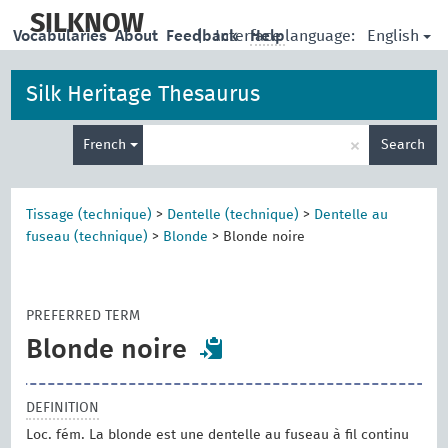
skip
to
SILKNOW
English
Vocabularies
About
Feedback
|
Interface language:
Help
main
content
Silk Heritage Thesaurus
Enter
×
French
Search
search
term
Tissage (technique)
>
Dentelle (technique)
>
Dentelle au
fuseau (technique)
>
Blonde
>
Blonde noire
PREFERRED TERM
Blonde noire
DEFINITION
Loc. fém. La blonde est une dentelle au fuseau à fil continu