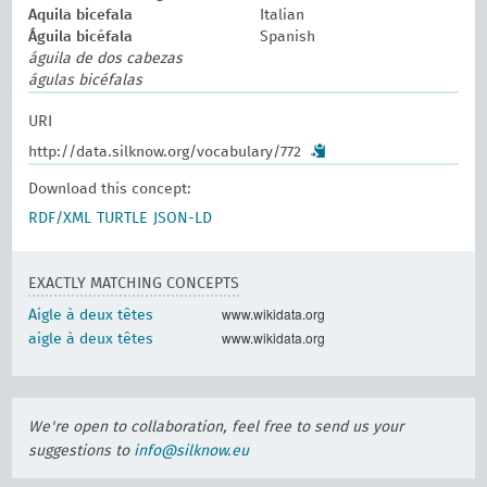
Aquila bicefala
Italian
Águila bicéfala
Spanish
águila de dos cabezas
águlas bicéfalas
URI
http://data.silknow.org/vocabulary/772
Download this concept:
RDF/XML
TURTLE
JSON-LD
EXACTLY MATCHING CONCEPTS
www.wikidata.org
Aigle à deux têtes
www.wikidata.org
aigle à deux têtes
We're open to collaboration, feel free to send us your
suggestions to
info@silknow.eu