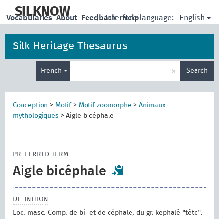
skip
to
SILKNOW
English
Vocabularies
About
Feedback
|
Interface language:
Help
main
content
Silk Heritage Thesaurus
Enter
×
French
Search
search
term
Conception
>
Motif
>
Motif zoomorphe
>
Animaux
mythologiques
>
Aigle bicéphale
PREFERRED TERM
Aigle bicéphale
DEFINITION
Loc. masc. Comp. de bi‑ et de céphale, du gr. kephalê "tête".