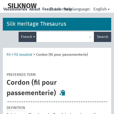
skip
to
SILKNOW
English
Vocabularies
About
Feedback
|
Interface language:
Help
main
content
Silk Heritage Thesaurus
Enter
×
French
Search
search
term
Fil
>
Fil mouliné
>
Cordon (fil pour passementerie)
PREFERRED TERM
Cordon (fil pour
passementerie)
DEFINITION