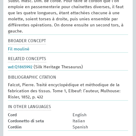
Subst. masc. Dim. de corde. Pour faire le cordon que l'on
emploie en passementerie pour chaînettes diverses, il faut
que les quatre longueurs, étant attachées chacune à une
molette, soient torses à droite, puis unies ensemble par
différentes opérations. On donne ensuite un second tors, à
gauche.
BROADER CONCEPT
Fil mouliné
RELATED CONCEPTS
wd:Q1865992
(Silk Heritage Thesaurus)
BIBLIOGRAPHIC CITATION
Falcot, Pierre. Traité encyclopédique et méthodique de la
fabrication des tissus. Tome 1, Elbeuf: l’auteur, Mulhouse:
Risler, 1852, p. 432
IN OTHER LANGUAGES
Cord
English
Cordonetto di seta
Italian
Cordón
Spanish