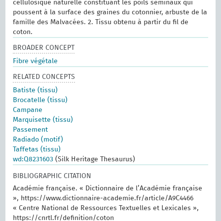
cellulosique naturelle constituant les poils séminaux qui
poussent à la surface des graines du cotonnier, arbuste de la
famille des Malvacées. 2. Tissu obtenu à partir du fil de
coton.
BROADER CONCEPT
Fibre végétale
RELATED CONCEPTS
Batiste (tissu)
Brocatelle (tissu)
Campane
Marquisette (tissu)
Passement
Radiado (motif)
Taffetas (tissu)
wd:Q8231603
(Silk Heritage Thesaurus)
BIBLIOGRAPHIC CITATION
Académie française. « Dictionnaire de l’Académie française
», https://www.dictionnaire-academie.fr/article/A9C4466
« Centre National de Ressources Textuelles et Lexicales »,
https://cnrtl.fr/definition/coton