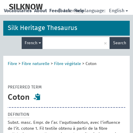
skip
to
SILKNOW
English
Vocabularies
About
Feedback
|
Interface language:
Help
main
content
Silk Heritage Thesaurus
Enter
×
French
Search
search
term
Fibre
>
Fibre naturelle
>
Fibre végétale
>
Coton
PREFERRED TERM
Coton
DEFINITION
Subst. masc. Empr. de l’ar. l'aqutlowdotun, avec l'influence
de l'it. cotone 1. Fil textile obtenu à partir de la fibre