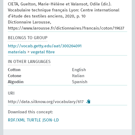
CIETA, Guelton, Marie-Hélène et Valansot, Odile (dir.).
Vocabulaire technique français Lyon: Centre international
d’étude des textiles anciens, 2020, p. 10
Dictionnaire Larousse,
https://www.larousse.fr/dictionnaires/francais/coton/19637
BELONGS TO GROUP
http://vocab.getty.edu/aat/300264091
materials
>
vegetal fibre
IN OTHER LANGUAGES
Cotton
English
Cotone
Italian
Algodón
Spanish
URI
http://data.silknow.org/vocabulary/617
Download this concept:
RDF/XML
TURTLE
JSON-LD