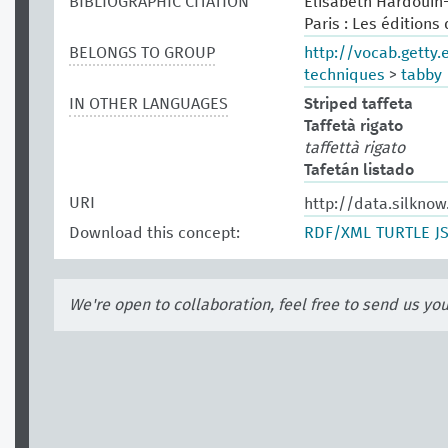
BIBLIOGRAPHIC CITATION
Elisabeth Hardouin-F
Paris : Les éditions
BELONGS TO GROUP
http://vocab.getty
techniques
>
tabby
IN OTHER LANGUAGES
Striped taffeta
Taffetà rigato
taffettà rigato
Tafetán listado
URI
http://data.silkno
Download this concept:
RDF/XML
TURTLE
J
We're open to collaboration, feel free to send us yo