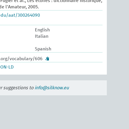
ugier et al., Les étoffes : dictionnaire historique,
 de l'Amateur, 2005.
.edu/aat/300264090
English
Italian
Spanish
w.org/vocabulary/606
SON-LD
ur suggestions to
info@silknow.eu