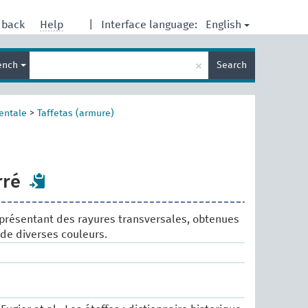
English
dback
Help
|
Interface language:
Enter
×
ench
Search
search
term
entale
>
Taffetas (armure)
rré
 présentant des rayures transversales, obtenues
de diverses couleurs.