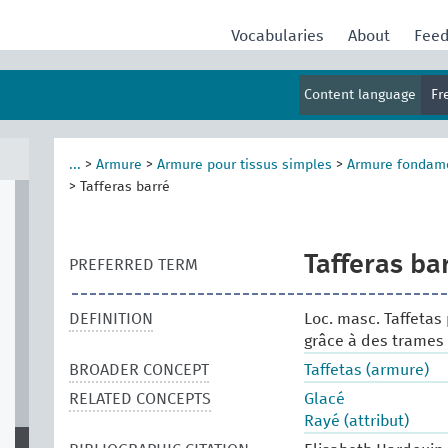
Vocabularies
About
Fee
Content language
Fr
...
>
Armure
>
Armure pour tissus simples
>
Armure fondam
>
Tafferas barré
Tafferas ba
PREFERRED TERM
DEFINITION
Loc. masc. Taffetas
grâce à des trames 
BROADER CONCEPT
Taffetas (armure)
RELATED CONCEPTS
Glacé
Rayé (attribut)