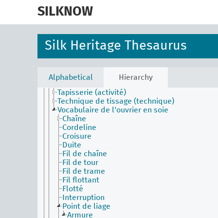
skip
Mouliner
to
SILKNOW
Nuancer
main
Piñuela
content
Sériciculture
Soie cuite
Silk Heritage Thesaurus
Techniques de production et de finition des
textiles
Tissage (technique)
Broderie (technique)
Alphabetical
Hierarchy
Dentelle (technique)
Tapisserie (activité)
Technique de tissage (technique)
Vocabulaire de l'ouvrier en soie
Chaîne
Cordeline
Croisure
Duite
Fil de chaîne
Fil de tour
Fil de trame
Fil flottant
Flotté
Interruption
Point de liage
Armure