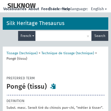
skip
to
SILKNOW
English
Vocabularies
About
Feedback
|
Interface language:
Help
main
content
Silk Heritage Thesaurus
Enter
×
French
Search
search
term
Tissage (technique)
>
Technique de tissage (technique)
>
Pongé (tissu)
PREFERRED TERM
Pongé (tissu)
DEFINITION
Subst. masc. Serait tiré du chinois pun-chi, "métier à tisser".