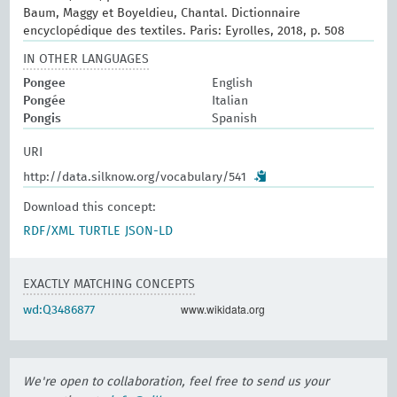
Baum, Maggy et Boyeldieu, Chantal. Dictionnaire
encyclopédique des textiles. Paris: Eyrolles, 2018, p. 508
IN OTHER LANGUAGES
Pongee
English
Pongée
Italian
Pongis
Spanish
URI
http://data.silknow.org/vocabulary/541
Download this concept:
RDF/XML
TURTLE
JSON-LD
EXACTLY MATCHING CONCEPTS
www.wikidata.org
wd:Q3486877
We're open to collaboration, feel free to send us your