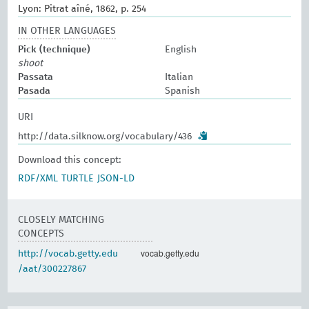
Lyon: Pitrat aîné, 1862, p. 254
IN OTHER LANGUAGES
Pick (technique)
English
shoot
Passata
Italian
Pasada
Spanish
URI
http://data.silknow.org/vocabulary/436
Download this concept:
RDF/XML
TURTLE
JSON-LD
CLOSELY MATCHING
CONCEPTS
vocab.getty.edu
http://vocab.getty.edu
/aat/300227867