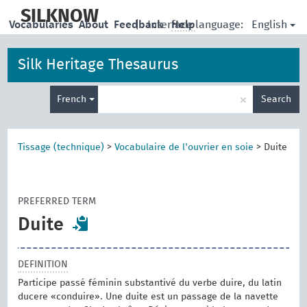
skip
to
SILKNOW
English
Vocabularies
About
Feedback
|
Interface language:
Help
main
content
Silk Heritage Thesaurus
Enter
×
French
Search
search
term
Tissage (technique)
>
Vocabulaire de l'ouvrier en soie
>
Duite
PREFERRED TERM
Duite
DEFINITION
Participe passé féminin substantivé du verbe duire, du latin
ducere «conduire». Une duite est un passage de la navette