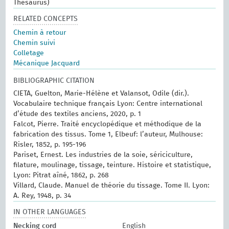
Thesaurus)
RELATED CONCEPTS
Chemin à retour
Chemin suivi
Colletage
Mécanique Jacquard
BIBLIOGRAPHIC CITATION
CIETA, Guelton, Marie-Hélène et Valansot, Odile (dir.).
Vocabulaire technique français Lyon: Centre international
d’étude des textiles anciens, 2020, p. 1
Falcot, Pierre. Traité encyclopédique et méthodique de la
fabrication des tissus. Tome 1, Elbeuf: l’auteur, Mulhouse:
Risler, 1852, p. 195-196
Pariset, Ernest. Les industries de la soie, sériciculture,
filature, moulinage, tissage, teinture. Histoire et statistique,
Lyon: Pitrat aîné, 1862, p. 268
Villard, Claude. Manuel de théorie du tissage. Tome II. Lyon:
A. Rey, 1948, p. 34
IN OTHER LANGUAGES
Necking cord
English