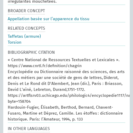
irrégularités mouchetées.
BROADER CONCEPT
Appellation basée sur l’apparence du tissu
RELATED CONCEPTS
Taffetas (armure)
Torsion
BIBLIOGRAPHIC CITATION
« Centre National de Ressources Textuelles et Lexicales ».
https://www.cnrtl.fr/definition/chagrin
Encyclopédie ou Dictionnaire raisonné des sciences, des arts
et des métiers par une société de gens de lettres, Diderot,
Denis et Le Rond dit D'Alembert, Jean (dir.), Paris : Briasson,
David L'aîné, Lebreton, Durand,1751-1772.
https://artflsrv03.uchicago.edu/philologic4/encyclopedie1117/na
byte=158704
Hardouin-Fugier, Élisabeth, Berthod, Bernard, Chavent-
Fusaro, Martine et Déprez, Camille. Les étoffes : dictionnaire
historique. Paris: l’Amateur, 1994, p. 133
IN OTHER LANGUAGES