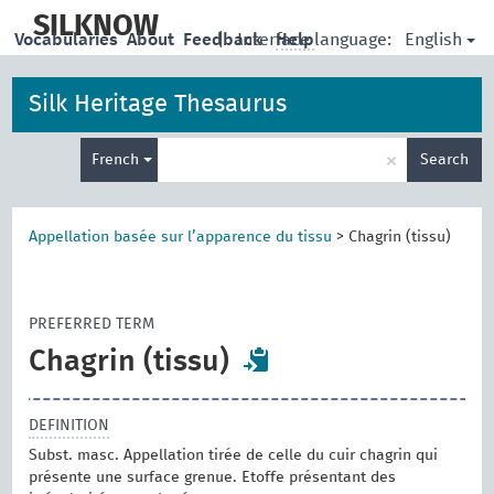
skip
to
SILKNOW
English
Vocabularies
About
Feedback
|
Interface language:
Help
main
content
Silk Heritage Thesaurus
Enter
×
French
Search
search
term
Appellation basée sur l’apparence du tissu
>
Chagrin (tissu)
PREFERRED TERM
Chagrin (tissu)
DEFINITION
Subst. masc. Appellation tirée de celle du cuir chagrin qui
présente une surface grenue. Etoffe présentant des