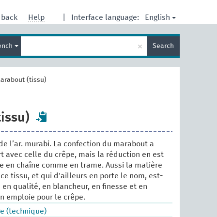
English
dback
Help
|
Interface language:
Enter
×
ench
Search
search
term
arabout (tissu)
issu)
de l’ar. murabi. La confection du marabout a
 avec celle du crêpe, mais la réduction en est
te en chaîne comme en trame. Aussi la matière
e tissu, et qui d'ailleurs en porte le nom, est-
 en qualité, en blancheur, en finesse et en
on emploie pour le crêpe.
e (technique)