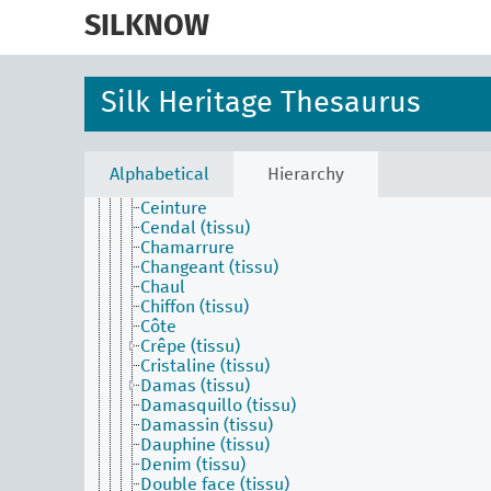
skip
Bouloche
to
SILKNOW
Bourrette (tissu)
main
Brillantine (tissu)
content
Brocart (tissu)
Brocatelle (tissu)
Silk Heritage Thesaurus
Broché
Calquier (tissu)
Camocas (tissu)
Cannetillé (tissu)
Alphabetical
Hierarchy
Capichola (tissu)
Ceinture
Cendal (tissu)
Chamarrure
Changeant (tissu)
Chaul
Chiffon (tissu)
Côte
Crêpe (tissu)
Cristaline (tissu)
Damas (tissu)
Damasquillo (tissu)
Damassin (tissu)
Dauphine (tissu)
Denim (tissu)
Double face (tissu)