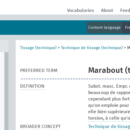
Vocabularies
About
Fee
Content language
Fr
Tissage (technique)
>
Technique de tissage (technique)
>
M
Marabout (t
PREFERRED TERM
DEFINITION
Subst. masc. Empr. 
beaucoup de rapport
cependant plus for
qu'on emploie pour c
elle bien supérieure
torsion, à celle qu'
BROADER CONCEPT
Technique de tissag