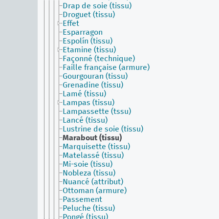
Drap de soie (tissu)
Droguet (tissu)
Effet
Esparragon
Espolín (tissu)
Etamine (tissu)
Façonné (technique)
Faille française (armure)
Gourgouran (tissu)
Grenadine (tissu)
Lamé (tissu)
Lampas (tissu)
Lampassette (tssu)
Lancé (tissu)
Lustrine de soie (tissu)
Marabout (tissu)
Marquisette (tissu)
Matelassé (tissu)
Mi-soie (tissu)
Nobleza (tissu)
Nuancé (attribut)
Ottoman (armure)
Passement
Peluche (tissu)
Pongé (tissu)