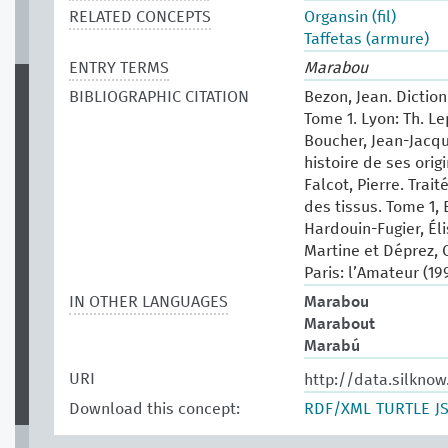
RELATED CONCEPTS
Organsin (fil)
Taffetas (armure)
ENTRY TERMS
Marabou
BIBLIOGRAPHIC CITATION
Bezon, Jean. Dictio
‎Tome 1.‎ Lyon: Th. L
Boucher, Jean-Jacqu
histoire de ses origi
Falcot, Pierre. Tra
des tissus. Tome 1, 
Hardouin-Fugier, Él
Martine et Déprez, C
Paris: l’Amateur (199
IN OTHER LANGUAGES
Marabou
Marabout
Marabú
URI
http://data.silkno
Download this concept:
RDF/XML
TURTLE
J