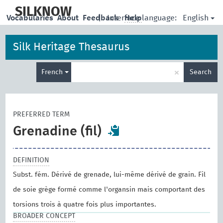
skip
to
SILKNOW
English
Vocabularies
About
Feedback
|
Interface language:
Help
main
content
Silk Heritage Thesaurus
Enter
×
French
Search
search
term
PREFERRED TERM
Grenadine (fil)
DEFINITION
Subst. fém. Dérivé de grenade, lui-même dérivé de grain. Fil
de soie grège formé comme l'organsin mais comportant des
torsions trois à quatre fois plus importantes.
BROADER CONCEPT