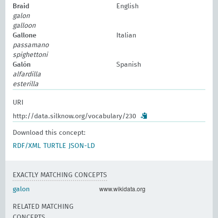
Braid
English
galon
galloon
Gallone
Italian
passamano
spighettoni
Galón
Spanish
alfardilla
esterilla
URI
http://data.silknow.org/vocabulary/230
Download this concept:
RDF/XML
TURTLE
JSON-LD
EXACTLY MATCHING CONCEPTS
www.wikidata.org
galon
RELATED MATCHING
CONCEPTS