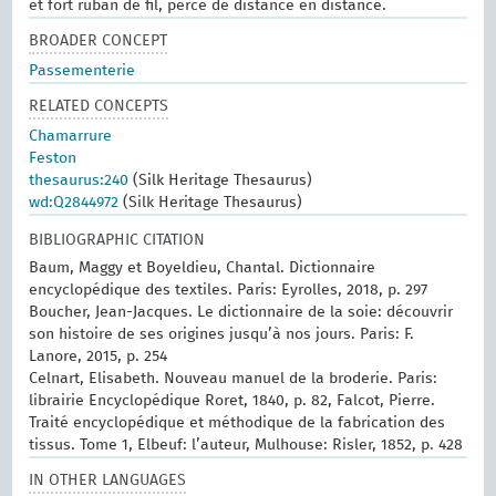
et fort ruban de fil, percé de distance en distance.
BROADER CONCEPT
Passementerie
RELATED CONCEPTS
Chamarrure
Feston
thesaurus:240
(Silk Heritage Thesaurus)
wd:Q2844972
(Silk Heritage Thesaurus)
BIBLIOGRAPHIC CITATION
Baum, Maggy et Boyeldieu, Chantal. Dictionnaire
encyclopédique des textiles. Paris: Eyrolles, 2018, p. 297
Boucher, Jean-Jacques. Le dictionnaire de la soie: découvrir
son histoire de ses origines jusqu’à nos jours. Paris: F.
Lanore, 2015, p. 254
Celnart, Elisabeth. Nouveau manuel de la broderie. Paris:
librairie Encyclopédique Roret, 1840, p. 82, Falcot, Pierre.
Traité encyclopédique et méthodique de la fabrication des
tissus. Tome 1, Elbeuf: l’auteur, Mulhouse: Risler, 1852, p. 428
IN OTHER LANGUAGES