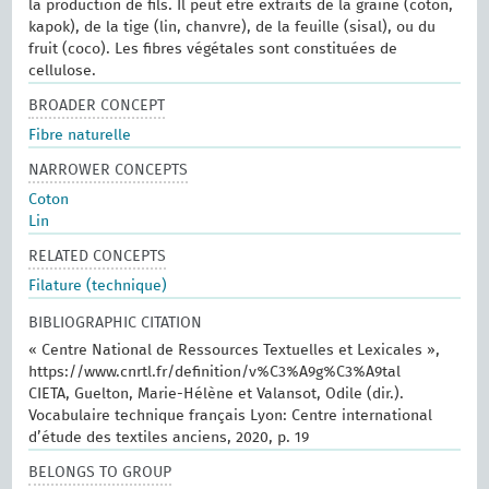
la production de fils. Il peut être extraits de la graine (coton,
kapok), de la tige (lin, chanvre), de la feuille (sisal), ou du
fruit (coco). Les fibres végétales sont constituées de
cellulose.
BROADER CONCEPT
Fibre naturelle
NARROWER CONCEPTS
Coton
Lin
RELATED CONCEPTS
Filature (technique)
BIBLIOGRAPHIC CITATION
« Centre National de Ressources Textuelles et Lexicales »,
https://www.cnrtl.fr/definition/v%C3%A9g%C3%A9tal
CIETA, Guelton, Marie-Hélène et Valansot, Odile (dir.).
Vocabulaire technique français Lyon: Centre international
d’étude des textiles anciens, 2020, p. 19
BELONGS TO GROUP