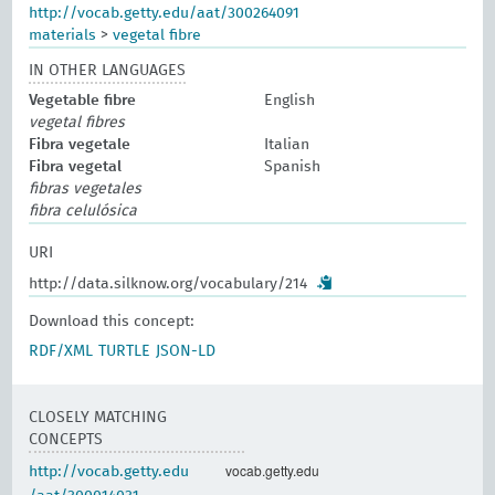
http://vocab.getty.edu/aat/300264091
materials
>
vegetal fibre
IN OTHER LANGUAGES
Vegetable fibre
English
vegetal fibres
Fibra vegetale
Italian
Fibra vegetal
Spanish
fibras vegetales
fibra celulósica
URI
http://data.silknow.org/vocabulary/214
Download this concept:
RDF/XML
TURTLE
JSON-LD
CLOSELY MATCHING
CONCEPTS
vocab.getty.edu
http://vocab.getty.edu