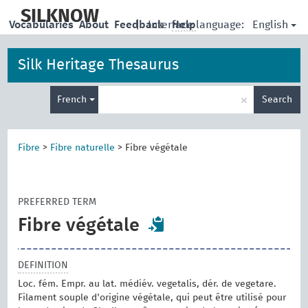
skip
to
SILKNOW
English
Vocabularies
About
Feedback
|
Interface language:
Help
main
content
Silk Heritage Thesaurus
Enter
×
French
Search
search
term
Fibre
>
Fibre naturelle
>
Fibre végétale
PREFERRED TERM
Fibre végétale
DEFINITION
Loc. fém. Empr. au lat. médiév. vegetalis, dér. de vegetare.
Filament souple d'origine végétale, qui peut être utilisé pour