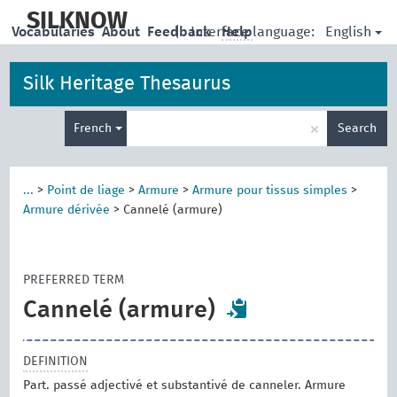
skip
to
SILKNOW
English
Vocabularies
About
Feedback
|
Interface language:
Help
main
content
Silk Heritage Thesaurus
Enter
×
French
Search
search
term
...
>
Point de liage
>
Armure
>
Armure pour tissus simples
>
Armure dérivée
>
Cannelé (armure)
PREFERRED TERM
Cannelé (armure)
DEFINITION
Part. passé adjectivé et substantivé de canneler. Armure