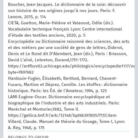
Boucher, Jean-Jacques. Le dictionnaire de la soie: découvrir
son histoire de ses origines jusqu’à nos jours. Paris: F.
Lanore, 2015, p. 114
CIETA, Guelton, Marie-Hélène et Valansot, Odile (dir.).
Vocabulaire technique français Lyon: Centre international
d’étude des textiles anciens, 2020, p. 5
Encyclopédie ou Dictionnaire raisonné des sciences, des arts
et des métiers par une société de gens de lettres, Diderot,
Denis et Le Rond dit D'Alembert, Jean (dir.), Paris : Briasson,
David L'aîné, Lebreton, Durand,1751-1772.
https://artflsrv03.uchicago.edu/philologic4/encyclopedie1117/na
byte=7897682
Hardouin-Fugier, Élisabeth, Berthod, Bernard, Chavent-
Fusaro, Martine et Déprez, Camille. Les étoffes : dictionnaire
historique. Paris: les Éd. de l’Amateur, 1994, p. 125
LAMI Eugène-Oscar. Dictionnaire encyclopédique et
biographique de l'industrie et des arts industriels. Paris:
Maréchal et Montorier,1882, Tome II.
https://gallica.bnf.fr/ark:/12148/bpt6k397805/f157.item
Villard, Claude. Manuel de théorie du tissage, Tome I, Lyon:
A. Rey, 1948, p. 175
BELONGS TO GROUP