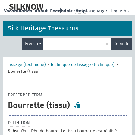
skip
to
SILKNOW
English
Vocabularies
About
Feedback
|
Interface language:
Help
main
content
Silk Heritage Thesaurus
Enter
×
French
Search
search
term
Tissage (technique)
>
Technique de tissage (technique)
>
Bourrette (tissu)
PREFERRED TERM
Bourrette (tissu)
DEFINITION
Subst. fém. Dér. de bourre. Le tissu bourrette est réalisé