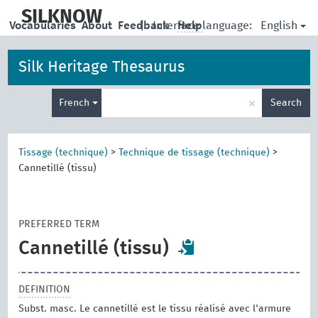
skip
to
SILKNOW
English
Vocabularies
About
Feedback
|
Interface language:
Help
main
content
Silk Heritage Thesaurus
Enter
×
French
Search
search
term
Tissage (technique)
>
Technique de tissage (technique)
>
Cannetillé (tissu)
PREFERRED TERM
Cannetillé (tissu)
DEFINITION
Subst. masc. Le cannetillé est le tissu réalisé avec l'armure