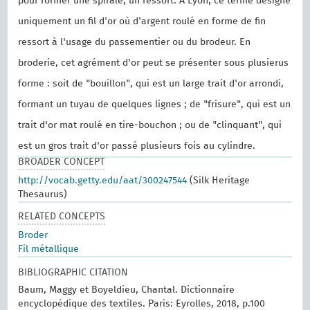
pour former une spirale, un ressort. À Lyon, ce terme désigne
uniquement un fil d'or où d'argent roulé en forme de fin
ressort à l'usage du passementier ou du brodeur. En
broderie, cet agrément d'or peut se présenter sous plusierus
forme : soit de "bouillon", qui est un large trait d'or arrondi,
formant un tuyau de quelques lignes ; de "frisure", qui est un
trait d'or mat roulé en tire-bouchon ; ou de "clinquant", qui
est un gros trait d'or passé plusieurs fois au cylindre.
BROADER CONCEPT
http://vocab.getty.edu/aat/300247544
(Silk Heritage
Thesaurus)
RELATED CONCEPTS
Broder
Fil métallique
BIBLIOGRAPHIC CITATION
Baum, Maggy et Boyeldieu, Chantal. Dictionnaire
encyclopédique des textiles. Paris: Eyrolles, 2018, p.100