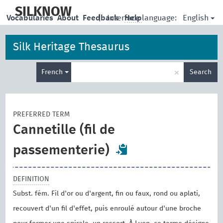
skip
to
SILKNOW
English
Vocabularies
About
Feedback
|
Interface language:
Help
main
content
Silk Heritage Thesaurus
Enter
×
French
Search
search
term
PREFERRED TERM
Cannetille (fil de
passementerie)
DEFINITION
Subst. fém. Fil d'or ou d'argent, fin ou faux, rond ou aplati,
recouvert d'un fil d'effet, puis enroulé autour d'une broche