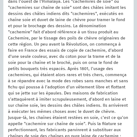
dans l'ouest de l'Himalaya. Les "cachemires de soie" ou
"cachemires sur chaîne de soie" sont des châles imitant les
dessins des châles indiens dits "cachemires", exécutés en
chaîne soie et duvet de laine de chèvre pour tramer le fond
et pour le brochage des dessins. La dénomination
"cachemire" fait d'abord référence à un tissu produit au
Cachemire, par le tissage des poils de chèvre originaires de
cette région. Un peu avant la Révolution, on commença à
faire en France des essais de copie de cachemire, d'abord
d'une seule couleur, avec du coton pour la trame et de la
soie pour la chaîne et le broché, puis on orna le fond de
petits bouquets très espacés. Après 1801, l'usage des
cachemires, qui étaient alors rares et très chers, commença
à se répandre avec la mode des robes sans manches et sans
fichu qui poussa à l'adoption d'un vêtement libre et flottant
qui se jette sur les épaules. Des maisons de fabrication
s'attaquèrent à imiter scrupuleusement, d'abord en laine et
sur chaîne soie, les dessins des châles indiens. Ils arrivèrent
à exécuter les mêmes choses avec le duvet de chèvre.
Jusque-là, les chaînes étaient restées en soie, c'est ce qu'on
appelle "cachemire sur chaîne de soie". Puis la filature se
perfectionnant, les fabricants parvinrent à substituer aux
chaînes de soie des chaînes en pure laine de cachemire :