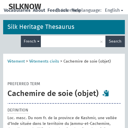
skip
to
SILKNOW
English
Vocabularies
About
Feedback
|
Interface language:
Help
main
content
Silk Heritage Thesaurus
Enter
×
French
Search
search
term
Vêtement
>
Vêtements civils
>
Cachemire de soie (objet)
PREFERRED TERM
Cachemire de soie (objet)
DEFINITION
Loc. masc. Du nom fr. de la province de Kashmir, une vallée
d'Inde située dans le territoire du Jammu-et-Cachemire,