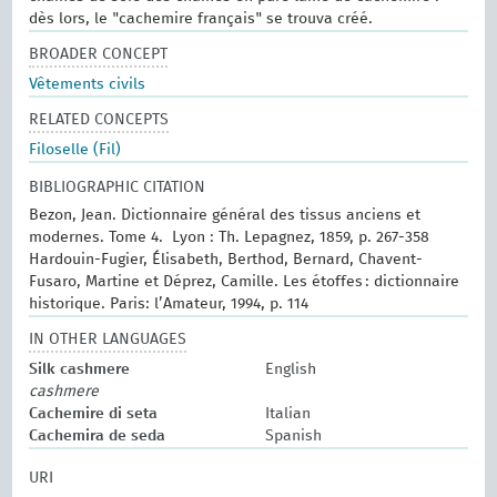
dès lors, le "cachemire français" se trouva créé.
BROADER CONCEPT
Vêtements civils
RELATED CONCEPTS
Filoselle (Fil)
BIBLIOGRAPHIC CITATION
Bezon, Jean. Dictionnaire général des tissus anciens et
modernes.‎ Tome 4. ‎ Lyon : Th. Lepagnez, 1859, p. 267-358
Hardouin-Fugier, Élisabeth, Berthod, Bernard, Chavent-
Fusaro, Martine et Déprez, Camille. Les étoffes : dictionnaire
historique. Paris: l’Amateur, 1994, p. 114
IN OTHER LANGUAGES
Silk cashmere
English
cashmere
Cachemire di seta
Italian
Cachemira de seda
Spanish
URI