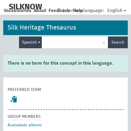
skip
to
SILKNOW
English
Vocabularies
About
Feedback
|
Interface language:
Help
main
content
Silk Heritage Thesaurus
Enter
×
Spanish
Search
search
term
There is no term for this concept in this language.
PREFERRED TERM
GROUP MEMBERS
Acanalado alterno