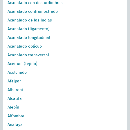
Acanalado con dos urdimbres
Acanalado contramostrado
Acanalado de las Indias
Acanalado (ligamento)
Acanalado longitudinal
Acanalado oblícuo
Acanalado transversal
Aceituní (tejido)
Acolchado
Afelpar
Alberoni
Alcatifa
Alepín
Alfombra
Anafaya