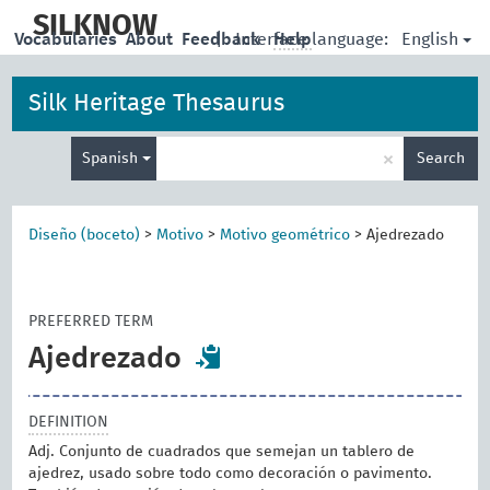
skip
to
SILKNOW
English
Vocabularies
About
Feedback
|
Interface language:
Help
main
content
Silk Heritage Thesaurus
Enter
×
Spanish
Search
search
term
Diseño (boceto)
>
Motivo
>
Motivo geométrico
>
Ajedrezado
PREFERRED TERM
Ajedrezado
DEFINITION
Adj. Conjunto de cuadrados que semejan un tablero de
ajedrez, usado sobre todo como decoración o pavimento.