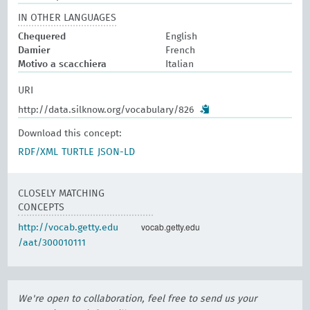
IN OTHER LANGUAGES
Chequered
English
Damier
French
Motivo a scacchiera
Italian
URI
http://data.silknow.org/vocabulary/826
Download this concept:
RDF/XML
TURTLE
JSON-LD
CLOSELY MATCHING
CONCEPTS
vocab.getty.edu
http://vocab.getty.edu
/aat/300010111
We're open to collaboration, feel free to send us your