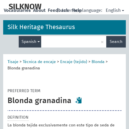
skip
to
SILKNOW
English
Vocabularies
About
Feedback
|
Interface language:
Help
main
content
Silk Heritage Thesaurus
Enter
×
Spanish
Search
search
term
Tisaje
>
Técnica de encaje
>
Encaje (tejido)
>
Blonda
>
Blonda granadina
PREFERRED TERM
Blonda granadina
DEFINITION
La blonda tejida exclusivamente con este tipo de seda de