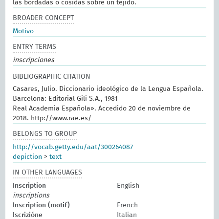
las bordadas o cosidas sobre un tejido.
BROADER CONCEPT
Motivo
ENTRY TERMS
inscripciones
BIBLIOGRAPHIC CITATION
Casares, Julio. Diccionario ideológico de la Lengua Española.
Barcelona: Editorial Gili S.A., 1981
Real Academia Española». Accedido 20 de noviembre de
2018. http://www.rae.es/
BELONGS TO GROUP
http://vocab.getty.edu/aat/300264087
depiction
>
text
IN OTHER LANGUAGES
Inscription
English
inscriptions
Inscription (motif)
French
Iscrizióne
Italian