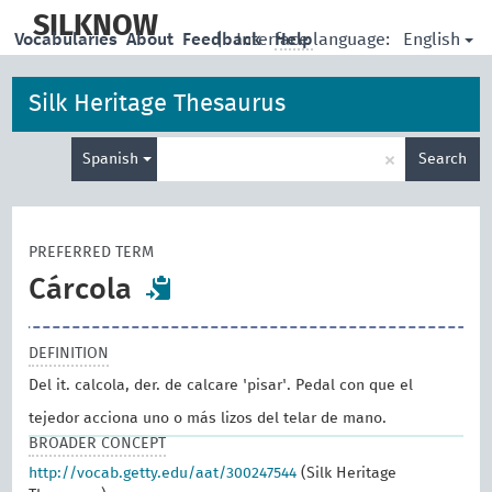
skip
to
SILKNOW
English
Vocabularies
About
Feedback
|
Interface language:
Help
main
content
Silk Heritage Thesaurus
Enter
×
Spanish
Search
search
term
PREFERRED TERM
Cárcola
DEFINITION
Del it. calcola, der. de calcare 'pisar'. Pedal con que el
tejedor acciona uno o más lizos del telar de mano.
BROADER CONCEPT
http://vocab.getty.edu/aat/300247544
(Silk Heritage