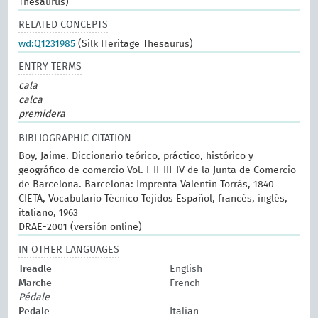
Thesaurus)
RELATED CONCEPTS
wd:Q1231985
(Silk Heritage Thesaurus)
ENTRY TERMS
cala
calca
premidera
BIBLIOGRAPHIC CITATION
Boy, Jaime. Diccionario teórico, práctico, histórico y
geográfico de comercio Vol. I-II-III-IV de la Junta de Comercio
de Barcelona. Barcelona: Imprenta Valentín Torrás, 1840
CIETA, Vocabulario Técnico Tejidos Español, francés, inglés,
italiano, 1963
DRAE-2001 (versión online)
IN OTHER LANGUAGES
Treadle
English
Marche
French
Pédale
Pedale
Italian