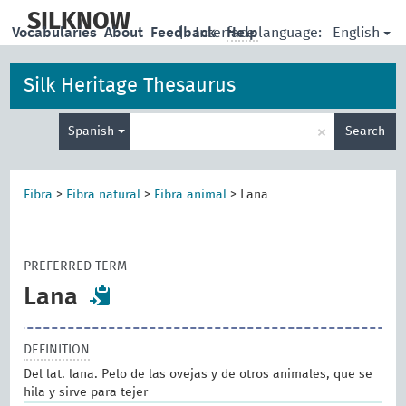
skip
to
SILKNOW
English
Vocabularies
About
Feedback
|
Interface language:
Help
main
content
Silk Heritage Thesaurus
Enter
×
Spanish
Search
search
term
Fibra
>
Fibra natural
>
Fibra animal
>
Lana
PREFERRED TERM
Lana
DEFINITION
Del lat. lana. Pelo de las ovejas y de otros animales, que se
hila y sirve para tejer