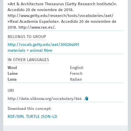
«Art & Architecture Thesaurus (Getty Research Institute)».
Accedido 20 de noviembre de 2018.
http://www.getty.edu/research/tools/vocabularies/aat/
«Real Academia Española». Accedido 20 de noviembre de
2018. http://www.rae.es/.
BELONGS TO GROUP
http://vocab.getty.edu/aat/300264091
materials
>
animal fibre
IN OTHER LANGUAGES
Wool
English
Laine
French
Lana
Italian
URI
http://data.silknow.org/vocabulary/644
Download this concept:
RDF/XML
TURTLE
JSON-LD