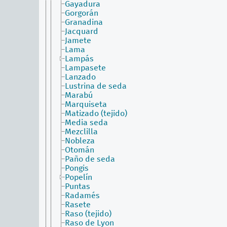
Gayadura
Gorgorán
Granadina
Jacquard
Jamete
Lama
Lampás
Lampasete
Lanzado
Lustrina de seda
Marabú
Marquiseta
Matizado (tejido)
Media seda
Mezclilla
Nobleza
Otomán
Paño de seda
Pongis
Popelín
Puntas
Radamés
Rasete
Raso (tejido)
Raso de Lyon