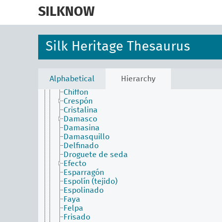
skip
Burato
to
SILKNOW
Calquier
main
Cambiante
content
Camocán
Canutillo (tejido)
Silk Heritage Thesaurus
Capichola
Capullo (tejido)
Cendal
Ceñidor
Alphabetical
Hierarchy
Chaúl
Chiffon
Crespón
Cristalina
Damasco
Damasina
Damasquillo
Delfinado
Droguete de seda
Efecto
Esparragón
Espolín (tejido)
Espolinado
Faya
Felpa
Frisado