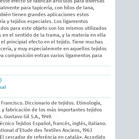
 este efecto se fabrican artículos para diversas
ialmente para tapicería, con hilos de lana,
bién tienen grandes aplicaciones estos
ría y tejidos especiales. Los ligamentos
ados para este objeto son los mismos utilizados
 en el sentido de la trama, y la materia en ella
 el principial efecto en el tejido. Tiene muchas
icería, y muy especialemnte en aquellos tejidos
ya composición entran varios ligamentos para
)
sal
Francisco. Diccionario de tejidos. Etimología,
ia y fabricación de los más importantes tejidos
 Gustavo Gil S.A., 1949.
écnico Tejidos Español, francés, inglés, italiano.
ational d’Etude des Textiles Anciens, 1963
 El cercador de referència en català». Accedido