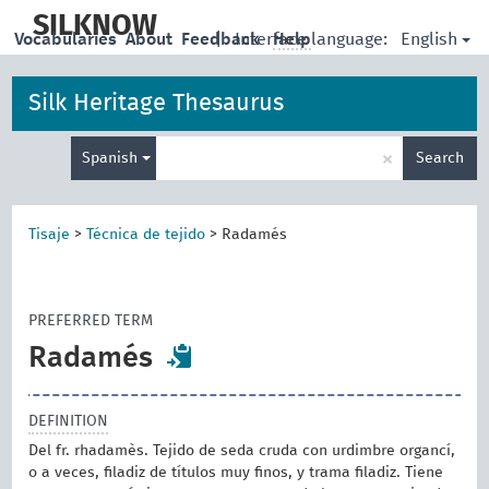
skip
to
SILKNOW
English
Vocabularies
About
Feedback
|
Interface language:
Help
main
content
Silk Heritage Thesaurus
Enter
×
Spanish
Search
search
term
Tisaje
>
Técnica de tejido
>
Radamés
PREFERRED TERM
Radamés
DEFINITION
Del fr. rhadamès. Tejido de seda cruda con urdimbre organcí,
o a veces, filadiz de títulos muy finos, y trama filadiz. Tiene