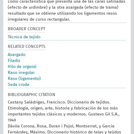
como característica que presenta una de las caras satinadas
(efecto de urdimbre) y la otra asargada (efecto de trama)
resultado que se obtiene utilizando los ligamentos rasos
irregulares de curso rectangular.
BROADER CONCEPT
Técnica de tejido
RELATED CONCEPTS
Asargado
Filadiz
Hilo de organzí
Raso irregular
Raso (ligamento)
Seda cruda
BIBLIOGRAPHIC CITATION
Castany Saládrigas, Francisco. Diccionario de tejidos.
Etimología, origen, arte, historia y fabricación de los más
importantes tejidos clásicos y modernos. Gustavo Gil S.A.,
1949
Dávila Corona, Rosa, Duran i Pujol, Montserrat, y García
Fernández, Máximo. Diccionario histórico de telas y tejidos