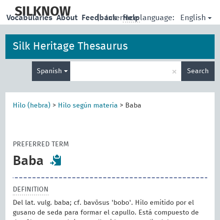
skip
to
SILKNOW
English
Vocabularies
About
Feedback
|
Interface language:
Help
main
content
Silk Heritage Thesaurus
Enter
×
Spanish
Search
search
term
Hilo (hebra)
>
Hilo según materia
>
Baba
PREFERRED TERM
Baba
DEFINITION
Del lat. vulg. baba; cf. bavōsus 'bobo'. Hilo emitido por el
gusano de seda para formar el capullo. Está compuesto de