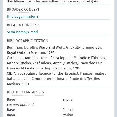
dos filamentos o briznas adheridas por medio del gres.
BROADER CONCEPT
Hilo según materia
RELATED CONCEPTS
Seda bombyx mori
BIBLIOGRAPHIC CITATION
Burnham, Dorothy. Warp and Weft. A Textile Terminology.
Royal Ontario Museum, 1980.
Carbonell, Antonio, trans. Encyclopedia Metòdica: Fábricas,
Artes y Oficios, 2: Fàbricas, Artes y Oficios, Traducidos Del
Francés Al Castellano. Imp. de Sancha, 1794
CIETA. vocabulario Técnico Tejidos Español, francés, inglés,
italiano. Lyon: Centre International d’Etude des Textiles
Anciens, 1963
IN OTHER LANGUAGES
Bave
English
cocoon filament
Bave
French
Bava
Italian