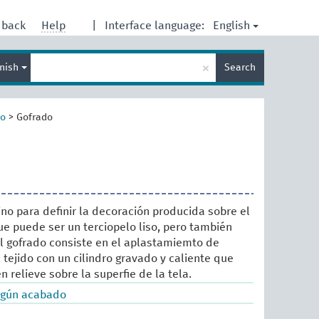
English
dback
Help
|
Interface language:
Enter
×
nish
Search
search
term
do
>
Gofrado
ino para definir la decoración producida sobre el
ue puede ser un terciopelo liso, pero también
El gofrado consiste en el aplastamiemto de
 tejido con un cilindro gravado y caliente que
 relieve sobre la superfie de la tela.
según acabado