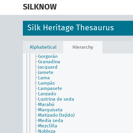
skip
Delfinado
to
SILKNOW
Droguete de seda
main
Efecto
content
Esparragón
Espolín (tejido)
Silk Heritage Thesaurus
Espolinado
Faya
Felpa
Frisado
Alphabetical
Hierarchy
Gayadura
Gorgorán
Granadina
Jacquard
Jamete
Lama
Lampás
Lampasete
Lanzado
Lustrina de seda
Marabú
Marquiseta
Matizado (tejido)
Media seda
Mezclilla
Nobleza