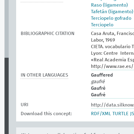
Raso (ligamento)
Tafetán (ligamento)
Terciopelo gofrado
Terciopelo
BIBLIOGRAPHIC CITATION
Casa Aruta, Francisc
Labor, 1969
CIETA. vocabulario T
Lyon: Centre Intern
«Real Academia Esp
http://www.rae.es/
IN OTHER LANGUAGES
Gauffered
gaufré
Gaufré
Gaufré
URI
http://data.silkno
Download this concept:
RDF/XML
TURTLE
J