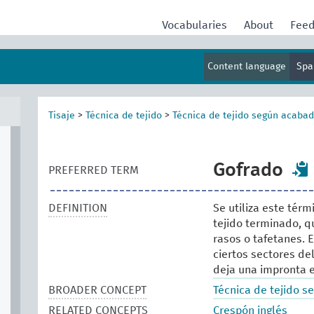
Vocabularies
About
Fee
Content language
Spa
Tisaje
>
Técnica de tejido
>
Técnica de tejido según acaba
Gofrado
PREFERRED TERM
DEFINITION
Se utiliza este térm
tejido terminado, q
rasos o tafetanes. 
ciertos sectores del
deja una impronta en
BROADER CONCEPT
Técnica de tejido 
RELATED CONCEPTS
Crespón inglés