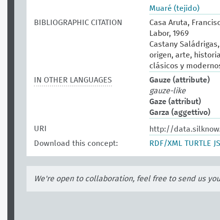
Muaré (tejido)
BIBLIOGRAPHIC CITATION
Casa Aruta, Francisc
Labor, 1969
Castany Saládrigas, 
origen, arte, histor
clásicos y modernos.
IN OTHER LANGUAGES
Gauze (attribute)
gauze-like
Gaze (attribut)
Garza (aggettivo)
URI
http://data.silkno
Download this concept:
RDF/XML
TURTLE
J
We're open to collaboration, feel free to send us yo