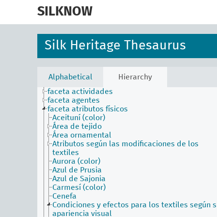
skip
to
SILKNOW
main
content
Silk Heritage Thesaurus
Alphabetical
Hierarchy
faceta actividades
faceta agentes
faceta atributos físicos
Aceituní (color)
Área de tejido
Área ornamental
Atributos según las modificaciones de los
textiles
Aurora (color)
Azul de Prusia
Azul de Sajonia
Carmesí (color)
Cenefa
Condiciones y efectos para los textiles según 
apariencia visual