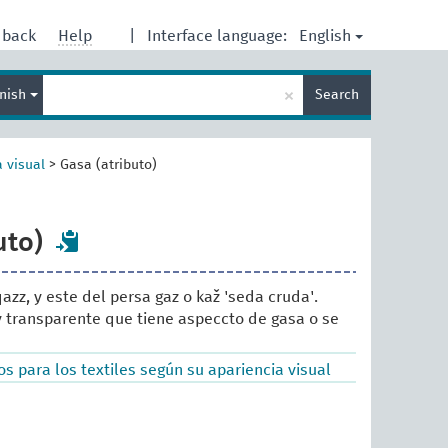
English
dback
Help
|
Interface language:
Enter
×
nish
Search
search
term
a visual
>
Gasa (atributo)
uto)
 qazz, y este del persa gaz o kaž 'seda cruda'.
 y transparente que tiene aspeccto de gasa o se
s para los textiles según su apariencia visual