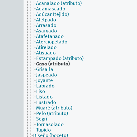
Acanalado (atributo)
Adamascado
Adúcar (tejido)
Afelpado
Arrasado
Asargado
Atafetanado
Aterciopelado
Atirelado
Atisuado
Estampado (atributo)
Gasa (atributo)
Grisalla
Jaspeado
Joyante
Labrado
Liso
Listado
Lustrado
Muaré (atributo)
Pelo (atributo)
Segrí
Tornasolado
Tupido
Diseño (boceto)