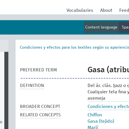
Vocabularies
About
Fee
Content language
Spa
Condiciones y efectos para los textiles según su aparienci
Gasa (atrib
PREFERRED TERM
DEFINITION
Del ár. clás. ẖazz o
Cualquier tela fina
asemeja
BROADER CONCEPT
Condiciones y efecto
RELATED CONCEPTS
Chiffon
Gasa (tejido)
su
Marlí