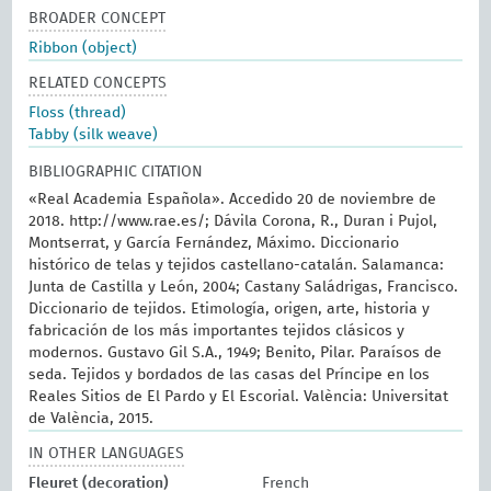
BROADER CONCEPT
Ribbon (object)
RELATED CONCEPTS
Floss (thread)
Tabby (silk weave)
BIBLIOGRAPHIC CITATION
«Real Academia Española». Accedido 20 de noviembre de
2018. http://www.rae.es/; Dávila Corona, R., Duran i Pujol,
Montserrat, y García Fernández, Máximo. Diccionario
histórico de telas y tejidos castellano-catalán. Salamanca:
Junta de Castilla y León, 2004; Castany Saládrigas, Francisco.
Diccionario de tejidos. Etimología, origen, arte, historia y
fabricación de los más importantes tejidos clásicos y
modernos. Gustavo Gil S.A., 1949; Benito, Pilar. Paraísos de
seda. Tejidos y bordados de las casas del Príncipe en los
Reales Sitios de El Pardo y El Escorial. València: Universitat
de València, 2015.
IN OTHER LANGUAGES
Fleuret (decoration)
French