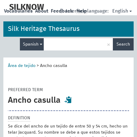
skip
to
SILKNOW
English
Vocabularies
About
Feedback
|
Interface language:
Help
main
content
Silk Heritage Thesaurus
Enter
×
Spanish
Search
search
term
Área de tejido
>
Ancho casulla
PREFERRED TERM
Ancho casulla
DEFINITION
Se dice del ancho de un tejido de entre 50 y 54 cm, hecho un
telar Jacquard. Su nombre se debe a que estos tejidos se