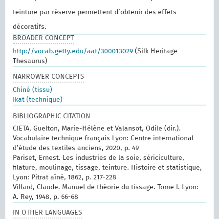
teinture par réserve permettent d’obtenir des effets
décoratifs.
BROADER CONCEPT
http://vocab.getty.edu/aat/300013029
(Silk Heritage
Thesaurus)
NARROWER CONCEPTS
Chiné (tissu)
Ikat (technique)
BIBLIOGRAPHIC CITATION
CIETA, Guelton, Marie-Hélène et Valansot, Odile (dir.).
Vocabulaire technique français Lyon: Centre international
d’étude des textiles anciens, 2020, p. 49
Pariset, Ernest. Les industries de la soie, sériciculture,
filature, moulinage, tissage, teinture. Histoire et statistique,
Lyon: Pitrat aîné, 1862, p. 217-228
Villard, Claude. Manuel de théorie du tissage. Tome I. Lyon:
A. Rey, 1948, p. 66-68
IN OTHER LANGUAGES