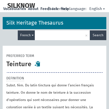
skip
to
SILKNOW
English
Vocabularies
About
Feedback
|
Interface language:
Help
main
content
Silk Heritage Thesaurus
Enter
×
French
Search
search
term
PREFERRED TERM
Teinture
DEFINITION
Subst. fém. Du latin tinctura qui donne l’ancien français
tainture. On donne le nom de teinture à la succession
d'opérations qui sont nécessaires pour donner une
coloration variée à un textile suivant les nécessités. La