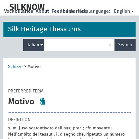
skip
to
SILKNOW
English
Vocabularies
About
Feedback
|
Interface language:
Help
main
content
Silk Heritage Thesaurus
Enter
×
Italian
Search
search
term
Schizzo
>
Motivo
PREFERRED TERM
Motivo
DEFINITION
s. m. [uso sostantivato dell’agg. prec.; cfr. movente]
Nell'ambito dei tessuti, il disegno che, ripetuto un numero