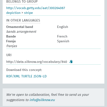
BELONGS TO GROUP
http://vocab.getty.edu/aat/300264087
depiction
>
stripe
IN OTHER LANGUAGES
Ornamental band
English
bands arrangement
Bande
French
Franja
Spanish
franjas
URI
http://data.silknow.org/vocabulary/840
Download this concept:
RDF/XML
TURTLE
JSON-LD
We're open to collaboration, feel free to send us your
suggestions to
info@silknow.eu