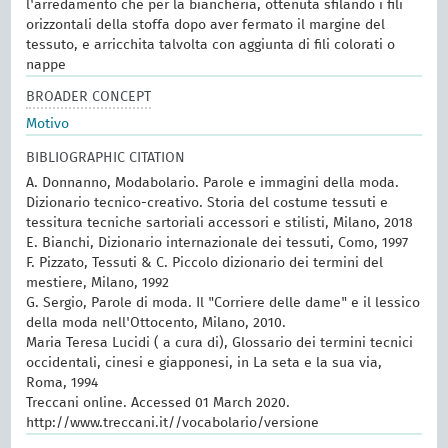
l'arredamento che per la biancheria, ottenuta sfilando i fili
orizzontali della stoffa dopo aver fermato il margine del
tessuto, e arricchita talvolta con aggiunta di fili colorati o
nappe
BROADER CONCEPT
Motivo
BIBLIOGRAPHIC CITATION
A. Donnanno, Modabolario. Parole e immagini della moda.
Dizionario tecnico-creativo. Storia del costume tessuti e
tessitura tecniche sartoriali accessori e stilisti, Milano, 2018
E. Bianchi, Dizionario internazionale dei tessuti, Como, 1997
F. Pizzato, Tessuti & C. Piccolo dizionario dei termini del
mestiere, Milano, 1992
G. Sergio, Parole di moda. Il "Corriere delle dame" e il lessico
della moda nell'Ottocento, Milano, 2010.
Maria Teresa Lucidi ( a cura di), Glossario dei termini tecnici
occidentali, cinesi e giapponesi, in La seta e la sua via,
Roma, 1994
Treccani online. Accessed 01 March 2020.
http://www.treccani.it//vocabolario/versione