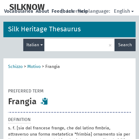
skip
to
SILKNOW
English
Vocabularies
About
Feedback
|
Interface language:
Help
main
content
Silk Heritage Thesaurus
Enter
×
Italian
Search
search
term
Schizzo
>
Motivo
>
Frangia
PREFERRED TERM
Frangia
DEFINITION
s. f. [sia dal francese frange, che dal latino fimbria,
attraverso una forma metatetica *frimbia] ornamento sia per