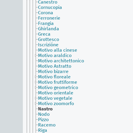
Canestro
Cornucopia
Corona
Ferronerie
Frangia
Ghirlanda
Greca
Grottesco
Iscrizióne
Motivo alla cinese
Motivo araldico
Motivo architettonico
Motivo Astratto
Motivo bizarre
Motivo floreale
Motivo fruttiforme
Motivo geometrico
Motivo orientale
Motivo vegetale
Motivo zoomorfo
Nastro
Nodo
Pizzo
Racemo
Riga