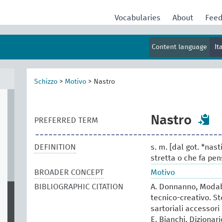
Vocabularies
About
Fee
Content language
It
Schizzo
>
Motivo
>
Nastro
Nastro
PREFERRED TERM
DEFINITION
s. m. [dal got. *nas
stretta o che fa pe
BROADER CONCEPT
Motivo
BIBLIOGRAPHIC CITATION
A. Donnanno, Modabo
tecnico-creativo. St
sartoriali accessori 
E. Bianchi, Dizionar