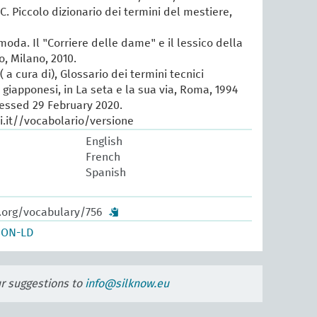
 C. Piccolo dizionario dei termini del mestiere,
 moda. Il "Corriere delle dame" e il lessico della
, Milano, 2010.
 a cura di), Glossario dei termini tecnici
e giapponesi, in La seta e la sua via, Roma, 1994
cessed 29 February 2020.
.it//vocabolario/versione
English
French
Spanish
w.org/vocabulary/756
SON-LD
ur suggestions to
info@silknow.eu