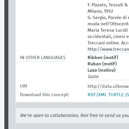
F. Pizzato, Tessuti &
Milano, 1992
G. Sergio, Parole di
moda nell'Ottocento
Maria Teresa Lucidi (
occidentali, cinesi 
Treccani online. Ac
http://www.treccani
IN OTHER LANGUAGES
Ribbon (motif)
Ruban (motif)
Lazo (motivo)
lazos
URI
http://data.silkno
Download this concept:
RDF/XML
TURTLE
J
We're open to collaboration, feel free to send us yo