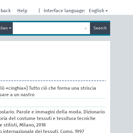
English
dback
Help
|
Interface language:
Enter
×
alian
Search
search
term
tilō «cinghia»] Tutto ciò che forma una striscia
nsare a un nastro
lario. Parole e immagini della moda. Dizionario
oria del costume tessuti e tessitura tecniche
e stilisti, Milano, 2018
io internazionale dei tessuti, Como, 1997