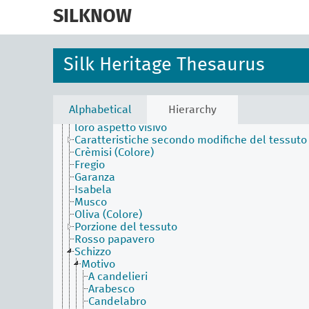
skip
Materials Facet (en)
to
SILKNOW
Objects Facet (en)
main
Physical Attributes Facet (en)
content
Area ornamentale
Aurora
Silk Heritage Thesaurus
Azzurro Imperiale
Blu di Prussia
Blu di Sassonia
Blu scuro
Alphabetical
Hierarchy
Caratteristiche ed effetti dei tessuti secondo il
loro aspetto visivo
Caratteristiche secondo modifiche del tessuto
Crèmisi (Colore)
Fregio
Garanza
Isabela
Musco
Oliva (Colore)
Porzione del tessuto
Rosso papavero
Schizzo
Motivo
A candelieri
Arabesco
Candelabro