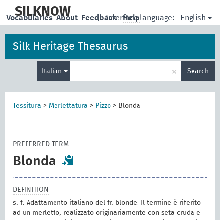
skip
to
SILKNOW
English
Vocabularies
About
Feedback
|
Interface language:
Help
main
content
Silk Heritage Thesaurus
Enter
×
Italian
Search
search
term
Tessitura
>
Merlettatura
>
Pizzo
>
Blonda
PREFERRED TERM
Blonda
DEFINITION
s. f. Adattamento italiano del fr. blonde. Il termine è riferito
ad un merletto, realizzato originariamente con seta cruda e