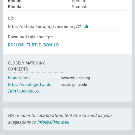
Blonde
French
Blonda
Spanish
URI
http://data.silknow.org/vocabulary/73
Download this concept:
RDF/XML
TURTLE
JSON-LD
CLOSELY MATCHING
CONCEPTS
(es)
www.wikidata.org
blonda
vocab.getty.edu
http://vocab.getty.edu
/aat/300400685
We're open to collaboration, feel free to send us your
suggestions to
info@silknow.eu