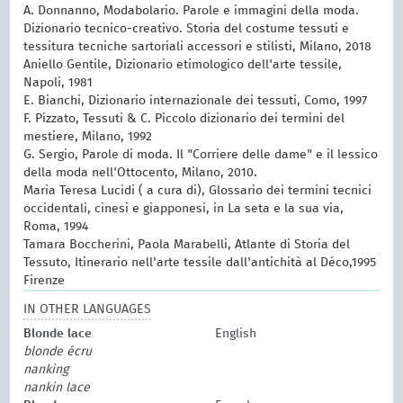
A. Donnanno, Modabolario. Parole e immagini della moda.
Dizionario tecnico-creativo. Storia del costume tessuti e
tessitura tecniche sartoriali accessori e stilisti, Milano, 2018
Aniello Gentile, Dizionario etimologico dell'arte tessile,
Napoli, 1981
E. Bianchi, Dizionario internazionale dei tessuti, Como, 1997
F. Pizzato, Tessuti & C. Piccolo dizionario dei termini del
mestiere, Milano, 1992
G. Sergio, Parole di moda. Il "Corriere delle dame" e il lessico
della moda nell'Ottocento, Milano, 2010.
Maria Teresa Lucidi ( a cura di), Glossario dei termini tecnici
occidentali, cinesi e giapponesi, in La seta e la sua via,
Roma, 1994
Tamara Boccherini, Paola Marabelli, Atlante di Storia del
Tessuto, Itinerario nell'arte tessile dall'antichità al Déco,1995
Firenze
IN OTHER LANGUAGES
Blonde lace
English
blonde écru
nanking
nankin lace